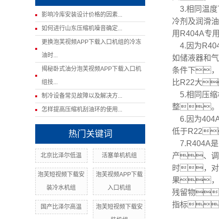
3.相同温度
影响冷库安装设计价格的因素...
冷剂及润滑油
如何进行山东压缩机噪音确定...
用R404A
更换泡芙视频APP下载入口机组的冷冻
4.因为R4
油时...
如储液器和气
揭秘卧式油分泡芙视频APP下载入口机
条件下，
比R22大
组技...
5.相同压缩
制冷设备常见故障以及解决方...
整。
怎样提高压缩机刮油环的使用...
6.因为40
低于R22
热门关键词
7.R404
产、调
北京比泽尔低温
活塞单机机组
时，对
泡芙短视频下载安
泡芙视频APP下载
果，
装冷水机组
入口机组
残留物
指标
国产比泽尔高温
泡芙短视频下载安