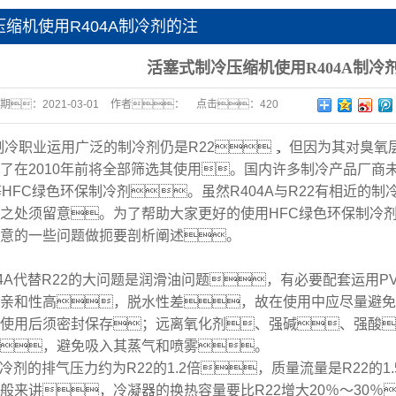
缩机使用R404A制冷剂的注
活塞式制冷压缩机使用R404A制冷
期：
2021-03-01
作者：
点击：
420
制冷职业运用广泛的制冷剂仍是R22， 但因为其对臭
了在2010年前将全部筛选其使用。国内许多制冷产品厂商
A等HFC绿色环保制冷剂。虽然R404A与R22有相近
之处须留意。为了帮助大家更好的使用HFC绿色环保制冷剂
意的一些问题做扼要剖析阐述。
04A代替R22的大问题是润滑油问题，有必要配套运用P
亲和性高，脱水性差，故在使用中应尽量避免
使用后须密封保存；远离氧化剂、强碱、强酸
睛，避免吸入其蒸气和喷雾。
A制冷剂的排气压力约为R22的1.2倍，质量流量是R22
般来讲，冷凝器的换热容量要比R22增大20％～30％