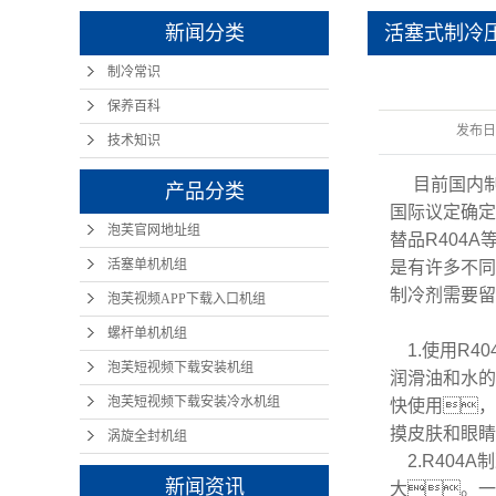
新闻分类
活塞式制冷压
制冷常识
意事项
保养百科
发布日
技术知识
目前国内
产品分类
国际议定确定
泡芙官网地址组
替品R404
活塞单机机组
是有许多不同
制冷剂需要留
泡芙视频APP下载入口机组
螺杆单机机组
1.使用R4
泡芙短视频下载安装机组
润滑油和水的
泡芙短视频下载安装冷水机组
快使用，
摸皮肤和眼
涡旋全封机组
2.R404
新闻资讯
大。一