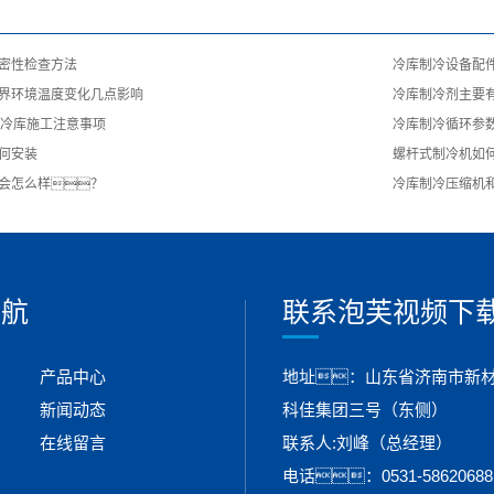
密性检查方法
冷库制冷设备配
界环境温度变化几点影响
冷库制冷剂主要
温冷库施工注意事项
冷库制冷循环参
何安装
螺杆式制冷机如
会怎么样？
冷库制冷压缩机
导航
联系泡芙视频下
产品中心
地址：山东省济南市新材料
新闻动态
科佳集团三号（东侧）
在线留言
联系人:刘峰（总经理）
电话：0531-58620688