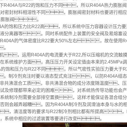
下R404A与R22的饱和压力不同，所以R404A热力膨胀
对密封材料相溶性不同，膨胀阀密封材料也要进行相应
专用膨胀阀。
04A的饱和压力比R22高，所以系统中压力容器设计压
液分离器等。同时系统配件上装置的安全阀及易熔塞设
R404A的气体密度比R22要大50%左右，故在使用
。
机，运用R404A的电流要大于R22,所以压缩机的交流
在系统维护方面，高压压力开关设定值由本来的2.45MPa调整
4A的饱和压力与R22不同，所以气密性实验压力要大于R
。制冷剂充注时要以液态型式充注，以防R404A组
A是非共沸混合工质，非共沸混合物的成分浓度随温度、
试及修理都带来必定的困难，对系统热传导功能也会产
系统制冷剂需要全部排空置换，这样才能保证各混合组分
否则会越弄越糟。因为R404A制冷剂及润滑油本身与水的
，清洁度等的要求与R22制冷剂相比都有所提高，
，系统中相应的过滤装置等要进行改变。