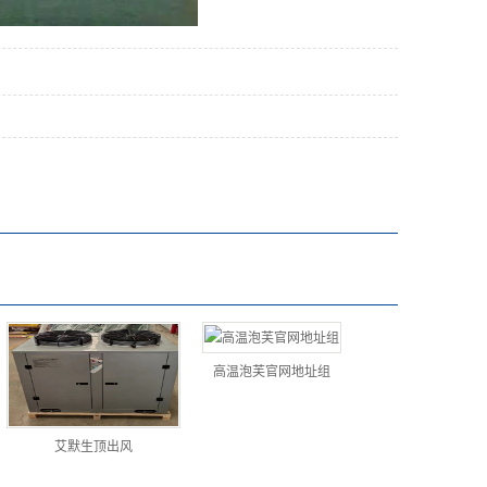
高温泡芙官网地址组
艾默生顶出风