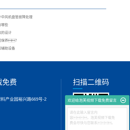
件中风机盘管故障处理
有哪些
数的设计
何保养？
和辅助设备
载免费
扫描二维码
产业园裕兴路669号-2
欢迎给泡芙视频下载免费留言
请在此输入留言内
容，泡芙视频下载免
费会尽快与您联系。