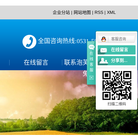
企业分站
|
网站地图
|
RSS
|
XML
客服咨询
全国咨询热线:0531-58620688
在线留言
在
线
分享到...
在线留言
联系泡芙视频下载
客
服
免费
联系方式
免费
扫描二维码