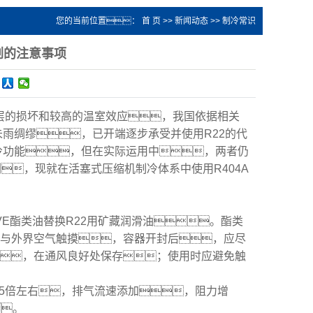
您的当前位置：
首 页
>>
新闻动态
>>
制冷常识
剂的注意事项
氧层的损坏和较高的温室效应，我国依据相关
未雨绸缪，已开端逐步承受并使用R22的代
的制冷功能，但在实际运用中，两者仍
，现就在活塞式压缩机制冷体系中使用R404A
VE酯类油替换R22用矿藏润滑油。酯类
与外界空气触摸，容器开封后，应尽
，在通风良好处保存；使用时应避免触
的1.5倍左右，排气流速添加，阻力增
。