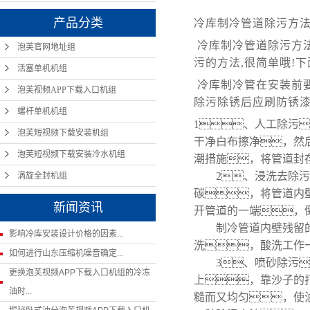
产品分类
冷库制冷管道除污方
冷库制冷管道除污方
泡芙官网地址组
污的方法,很简单哦!
活塞单机机组
冷库制冷管在安装前
泡芙视频APP下载入口机组
除污除锈后应刷防锈
螺杆单机机组
1、人工除污
泡芙短视频下载安装机组
干净白布擦净，然
泡芙短视频下载安装冷水机组
潮措施，将管道封
2、浸洗去除污
涡旋全封机组
碳，将管道内壁
新闻资讯
开管道的一端，
制冷管道内壁残留的
影响冷库安装设计价格的因素...
洗，酸洗工作一
如何进行山东压缩机噪音确定...
3、喷砂除污：
更换泡芙视频APP下载入口机组的冷冻
上，靠沙子的
油时...
糙而又均匀，使