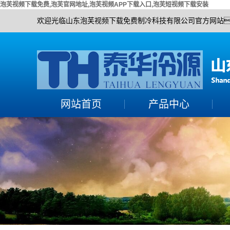
泡芙视频下载免费,泡芙官网地址,泡芙视频APP下载入口,泡芙短视频下载安装
欢迎光临山东泡芙视频下载免费制冷科技有限公司官方网站
网站首页
产品中心
泡芙官网地址组
活塞单机机组
泡芙视频APP下载入口
螺杆单机机组
机组
泡芙短视频下载安装机
泡芙短视频下载安装冷
组
涡旋全封机组
水机组