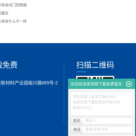
冷库自动门控制器
的霜冻
冻库有什么不一样
载免费
扫描二维码
材料产业园裕兴路669号-2
欢迎给泡芙视频下载免费留言
请在此输入留言内容，
泡芙视频下载免费会尽快与您
联系。
2
姓名
联系人
电话
座机/手机号码