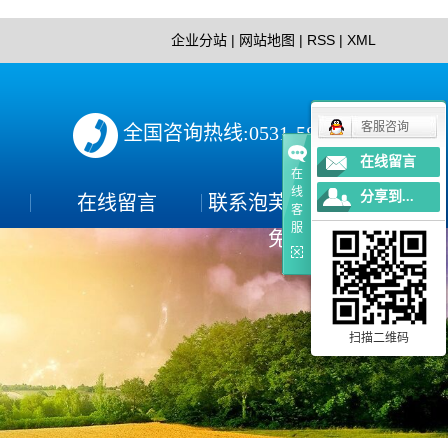
企业分站
|
网站地图
|
RSS
|
XML
客服咨询
全国咨询热线:0531-58620688
在线留言
在
线
分享到...
在线留言
联系泡芙视频下载
客
服
免费
联系方式
免费
扫描二维码