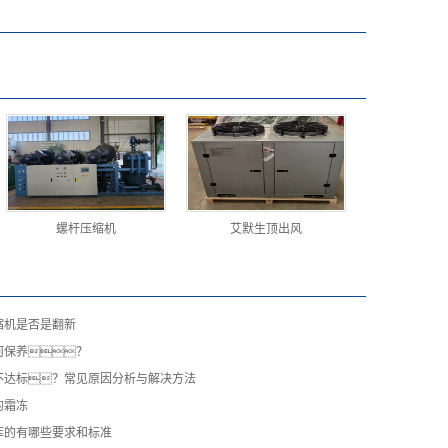
螺杆压缩机
艾默生顶出风
缩机是否是翻新
何保养？
不达标？常见原因分析与解决方法
的霜冻
库的有哪些要求和标准