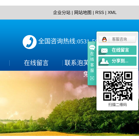
企业分站
|
网站地图
|
RSS
|
XML
客服咨询
全国咨询热线:0531-58620688
在线留言
在
线
分享到...
在线留言
联系泡芙视频下载
客
服
免费
联系方式
免费
扫描二维码