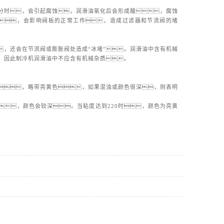
分时，会引起腐蚀，润滑油氧化后会形成酸，腐蚀
，会影响阀板的正常工作，造成过滤器和节流阀的堵
，还会在节流阀或膨胀阀处造成
“冰堵”。润滑油中含有机械
，因此制冷机润滑油中不应含有机械杂质。
，略带亮黄色，如果混浊或颜色很深，则表明
，颜色会较深。当粘度达到
220时，颜色为亮黄