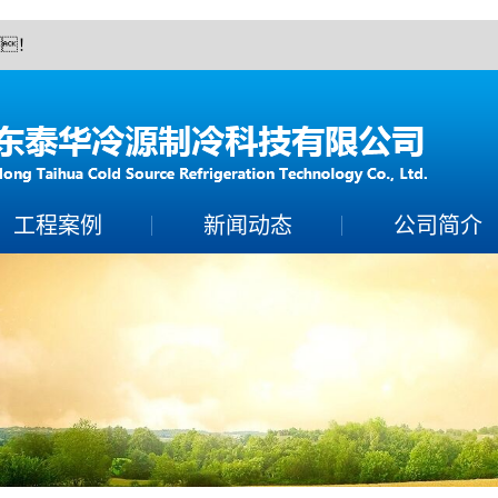
！
工程案例
新闻动态
公司简介
案例展示
制冷常识
公司简介
保养百科
联系泡芙视频下载
技术知识
营业执照