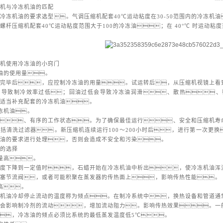
机与冷冻机油的匹配
对冷冻机油的要求选型。气调压缩机配套
40℃运动粘度在30-50范围内的冷冻机
螺杆压缩机配套40℃运动粘度范围大于100的冷冻油；在 40°℃ 时运动粘度
机使用冷冻油的小窍门
油的使用量。
完毕后，应控制冷冻油的用量。试运转后，从压缩机视镜上看
，导致制冷效率过低；回油过低会导致冷冻油润滑、散热、
适当补充配套的冷冻机油。
冻机油。
、有序的工作状态。为了确保最佳运行、安全和压缩机寿
包括清洗过滤器。新压缩机连续运行
100～200小时后，进行第一次
油的要求进行处理，否则会造成不安全和污染。
的选择
量高。
度下降到一定值时，石蜡开始在冷冻机油中析出，使冷冻机油浑
塞节流阀，或者可能积聚在蒸发器的传热面上，影响传热性能。
高。
机油冷却停止流动的温度称为倾点。在制冷系统中，换热设备和管道通
会影响制冷剂的流动，增加流动阻力。影响传热效果。一
，冷冻油的倾点必须比系统的最低蒸发温度低
5℃。