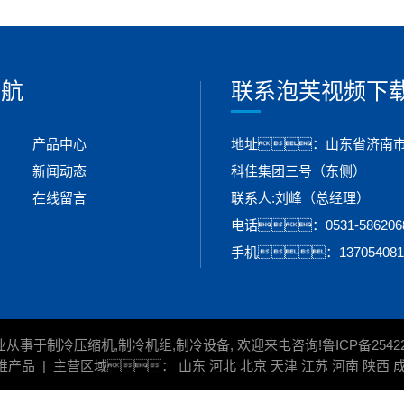
导航
联系泡芙视频下
产品中心
地址：山东省济南市新
新闻动态
科佳集团三号（东侧）
在线留言
联系人:刘峰（总经理）
电话：0531-586206
手机：137054081
专业从事于
制冷压缩机
,
制冷机组
,
制冷设备
, 欢迎来电咨询!
鲁ICP备2542
推产品
| 主营区域：
山东
河北
北京
天津
江苏
河南
陕西