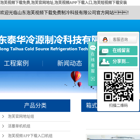
泡芙视频下载免费,泡芙官网地址,泡芙视频APP下载入口,泡芙短视频下载安装
欢迎光临山东泡芙视频下载免费制冷科技有限公司官方网站！
客服咨询
在线留言
在
线
分享到...
工程案例
新闻动态
公司简介
客
服
案例展示
制冷常识
公司简介
保养百科
联系泡芙视频下载
技术知识
营业执照
产品分类
箱式机组
扫描二维码
泡芙官网地址组
活塞单机机组
泡芙视频APP下载入口机组