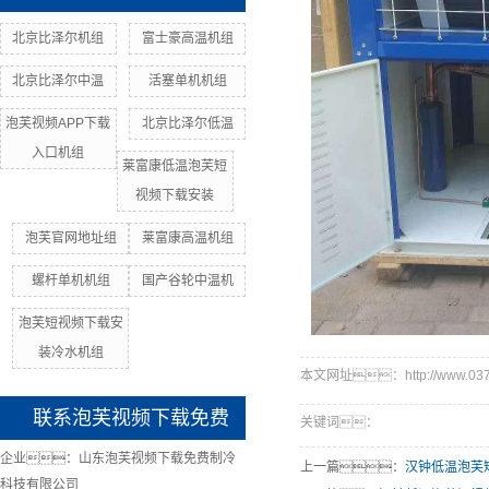
北京比泽尔机组
富士豪高温机组
北京比泽尔中温
活塞单机机组
泡芙视频APP下载
北京比泽尔低温
入口机组
莱富康低温泡芙短
视频下载安装
泡芙官网地址组
莱富康高温机组
螺杆单机机组
国产谷轮中温机
泡芙短视频下载安
装冷水机组
本文网址：http://www.0371sh
联系泡芙视频下载免费
关键词：
企业：山东泡芙视频下载免费制冷
上一篇：
汉钟低温泡芙
科技有限公司