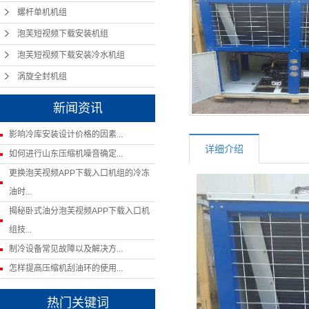
螺杆单机机组
泡芙短视频下载安装机组
泡芙短视频下载安装冷水机组
涡旋全封机组
新闻资讯
影响冷库安装设计价格的因素...
详细介绍
如何进行山东压缩机噪音确定...
更换泡芙视频APP下载入口机组的冷冻
油时...
揭秘卧式油分泡芙视频APP下载入口机
组技...
制冷设备常见故障以及解决方...
怎样提高压缩机刮油环的使用...
热门关键词