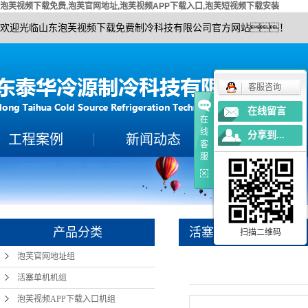
泡芙视频下载免费,泡芙官网地址,泡芙视频APP下载入口,泡芙短视频下载安装
欢迎光临山东泡芙视频下载免费制冷科技有限公司官方网站！
客服咨询
在线留言
在
线
分享到...
工程案例
新闻动态
公司简介
客
服
案例展示
制冷常识
公司简介
保养百科
联系泡芙视频下载
技术知识
营业执照
产品分类
活塞单机机组
扫描二维码
泡芙官网地址组
活塞单机机组
泡芙视频APP下载入口机组