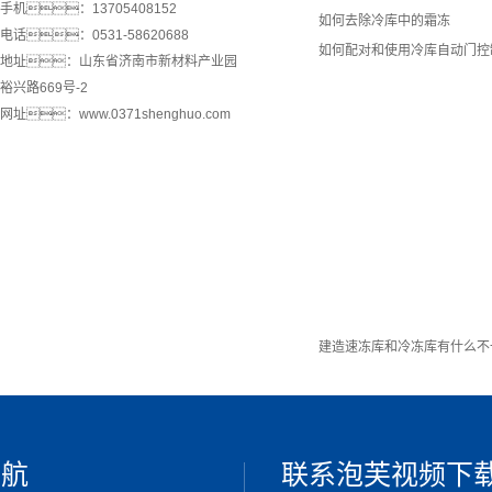
手机：13705408152
如何去除冷库中的霜冻
电话：0531-58620688
如何配对和使用冷库自动门控
地址：山东省济南市新材料产业园
裕兴路669号-2
网址：www.0371shenghuo.com
建造速冻库和冷冻库有什么不
导航
联系泡芙视频下